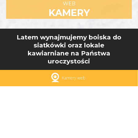
WEB
KAMERY
Latem wynajmujemy boiska do
siatkówki oraz lokale
kawiarniane na Państwa
uroczystości
Kamery web